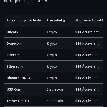
Beträge berücksichtigen.
Einzahlungsmethode
Freigabetyp
Minimale Einzahlu
Bitcoin
Krypto
$10
Äquivalent
Dogecoin
Krypto
$10
Äquivalent
Litecoin
Krypto
$10
Äquivalent
Ethereum
Krypto
$10
Äquivalent
Binance (BNB)
Krypto
$10
Äquivalent
USD Coin
Stablecoin
$10
Äquivalent
Tether (USDT)
Stablecoin
$10
Äquivalent