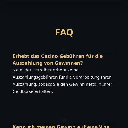
FAQ
01
Erhebt das Casino Gebühren für die
Auszahlung von Gewinnen?
Nein, der Betreiber erhebt keine
Auszahlungsgebühren für die Verarbeitung Ihrer
Auszahlung, sodass Sie den Gewinn netto in Ihrer
Geldbörse erhalten.
02
Kann ich meinen Gewinn auf eine Visa