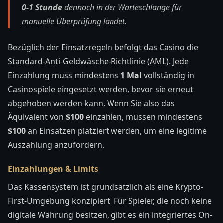
0-1 Stunde
dennoch in der Warteschlange für
manuelle Überprüfung landet.
Bezüglich der Einsatzregeln befolgt das Casino die
Standard-Anti-Geldwäsche-Richtlinie (AML). Jede
Einzahlung muss mindestens
1 Mal
vollständig in
Casinospiele eingesetzt werden, bevor sie erneut
abgehoben werden kann. Wenn Sie also das
Äquivalent von
$100
einzahlen, müssen mindestens
$100
an Einsätzen platziert werden, um eine legitime
Auszahlung anzufordern.
Einzahlungen & Limits
Das Kassensystem ist grundsätzlich als eine Krypto-
First-Umgebung konzipiert. Für Spieler, die noch keine
digitale Währung besitzen, gibt es ein integriertes On-