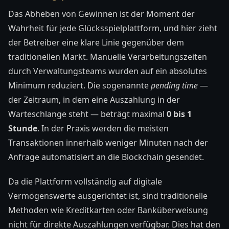
Das Abheben von Gewinnen ist der Moment der
Wahrheit für jede Glücksspielplattform, und hier zieht
der Betreiber eine klare Linie gegenüber dem
traditionellen Markt. Manuelle Verarbeitungszeiten
durch Verwaltungsteams wurden auf ein absolutes
Minimum reduziert. Die sogenannte
pending time
—
der Zeitraum, in dem eine Auszahlung in der
Warteschlange steht — beträgt maximal
0 bis 1
Stunde
. In der Praxis werden die meisten
Transaktionen innerhalb weniger Minuten nach der
Anfrage automatisiert an die Blockchain gesendet.
Da die Plattform vollständig auf digitale
Vermögenswerte ausgerichtet ist, sind traditionelle
Methoden wie Kreditkarten oder Banküberweisung
nicht für direkte Auszahlungen verfügbar. Dies hat den