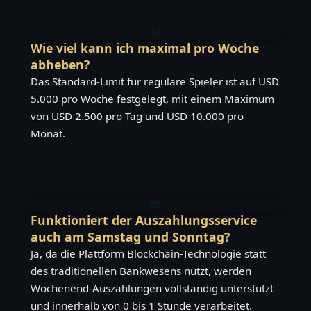
04
Wie viel kann ich maximal pro Woche
abheben?
Das Standard-Limit für reguläre Spieler ist auf USD
5.000 pro Woche festgelegt, mit einem Maximum
von USD 2.500 pro Tag und USD 10.000 pro
Monat.
05
Funktioniert der Auszahlungsservice
auch am Samstag und Sonntag?
Ja, da die Plattform Blockchain-Technologie statt
des traditionellen Bankwesens nutzt, werden
Wochenend-Auszahlungen vollständig unterstützt
und innerhalb von 0 bis 1 Stunde verarbeitet.