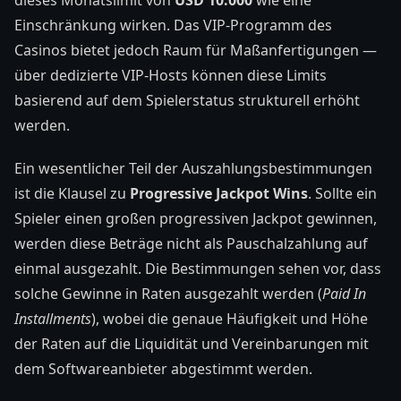
dieses Monatslimit von
USD 10.000
wie eine
Einschränkung wirken. Das VIP-Programm des
Casinos bietet jedoch Raum für Maßanfertigungen —
über dedizierte VIP-Hosts können diese Limits
basierend auf dem Spielerstatus strukturell erhöht
werden.
Ein wesentlicher Teil der Auszahlungsbestimmungen
ist die Klausel zu
Progressive Jackpot Wins
. Sollte ein
Spieler einen großen progressiven Jackpot gewinnen,
werden diese Beträge nicht als Pauschalzahlung auf
einmal ausgezahlt. Die Bestimmungen sehen vor, dass
solche Gewinne in Raten ausgezahlt werden (
Paid In
Installments
), wobei die genaue Häufigkeit und Höhe
der Raten auf die Liquidität und Vereinbarungen mit
dem Softwareanbieter abgestimmt werden.